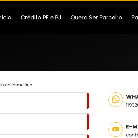
nício
Crédito PF e PJ
Quero Ser Parceiro
Pa
io do formulário.
WH
1193
E-M
cont