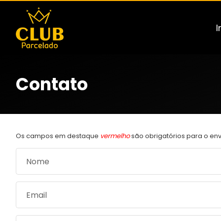
I
Contato
Os campos em destaque
vermelho
são obrigatórios para o env