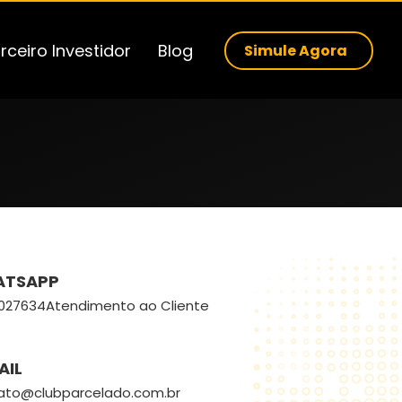
rceiro Investidor
Blog
Simule Agora
ATSAPP
2027634
Atendimento ao Cliente
AIL
ato@clubparcelado.com.br